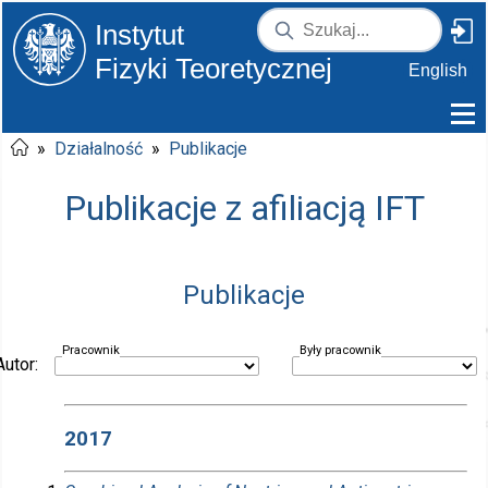
Instytut
Fizyki Teoretycznej
English
»
Działalność
»
Publikacje
Publikacje z afiliacją IFT
Publikacje
Pracownik
Były pracownik
Autor:
2017