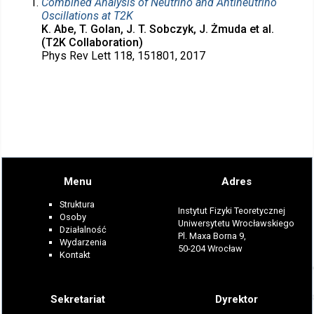
Combined Analysis of Neutrino and Antineutrino
Oscillations at T2K
K. Abe, T. Golan, J. T. Sobczyk, J. Żmuda et al.
(T2K Collaboration)
Phys Rev Lett 118, 151801, 2017
Menu
Adres
Struktura
Instytut Fizyki Teoretycznej
Osoby
Uniwersytetu Wrocławskiego
Działalność
Pl. Maxa Borna 9,
Wydarzenia
50-204 Wrocław
Kontakt
Sekretariat
Dyrektor