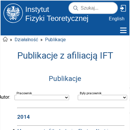
Instytut
Fizyki Teoretycznej
English
»
Działalność
»
Publikacje
Publikacje z afiliacją IFT
Publikacje
Pracownik
Były pracownik
Autor:
2014