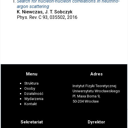
Search for nucleon-nucleon correlations in neutrino-
argon scattering
K. Niewczas, J. T. Sobczyk
Phys. Rev. C 93, 035502, 2016
Menu
Adres
Struktura
Instytut Fizyki Teoretycznej
Osoby
Uniwersytetu Wrocławskiego
Działalność
Pl. Maxa Borna 9,
Wydarzenia
50-204 Wrocław
Kontakt
Sekretariat
Dyrektor