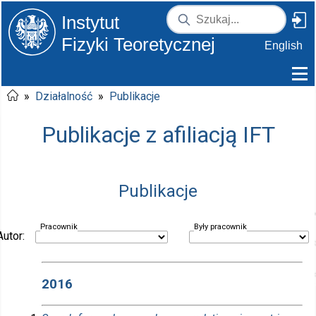
Instytut
Fizyki Teoretycznej
English
»
Działalność
»
Publikacje
Publikacje z afiliacją IFT
Publikacje
Pracownik
Były pracownik
Autor:
2016