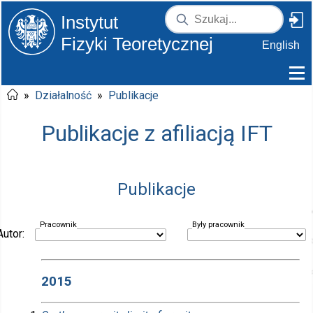
Instytut
Fizyki Teoretycznej
English
»
Działalność
»
Publikacje
Publikacje z afiliacją IFT
Publikacje
Pracownik
Były pracownik
Autor:
2015