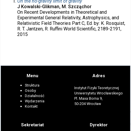
On the no-gravity limit of gravity
J Kowalski-Glikman, M. Szcząchor
On Recent Developments in Theoretical and
Experimental General Relativity, Astrophysics, and
Relativistic Field Theories Part C, Ed. by: K. Rosquist,
R. T. Jantzen, R. Ruffini World Scientific, 2189-2191,
2015
Menu
Adres
Struktura
Instytut Fizyki Teoretycznej
Osoby
Uniwersytetu Wrocławskiego
Działalność
Pl. Maxa Borna 9,
Wydarzenia
50-204 Wrocław
Kontakt
Sekretariat
Dyrektor