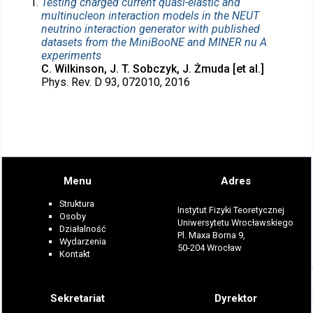
Testing charged current quasi-elastic and
multinucleon interaction models in the NEUT
neutrino interaction generator with published
datasets from the MiniBooNE and MINER nu A
experiments
C. Wilkinson, J. T. Sobczyk, J. Żmuda [et al.]
Phys. Rev. D 93, 072010, 2016
Menu
Adres
Struktura
Instytut Fizyki Teoretycznej
Osoby
Uniwersytetu Wrocławskiego
Działalność
Pl. Maxa Borna 9,
Wydarzenia
50-204 Wrocław
Kontakt
Sekretariat
Dyrektor