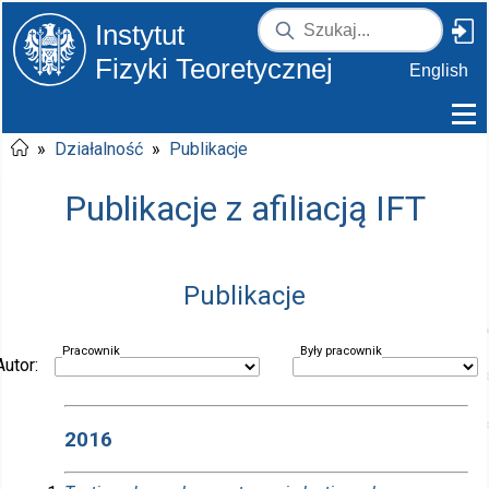
Instytut
Fizyki Teoretycznej
English
»
Działalność
»
Publikacje
Publikacje z afiliacją IFT
Publikacje
Pracownik
Były pracownik
Autor:
2016