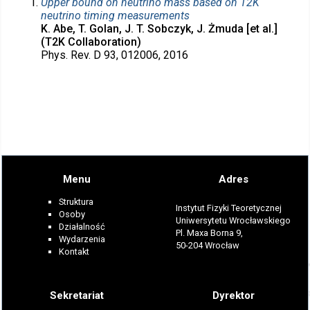
Upper bound on neutrino mass based on T2K
neutrino timing measurements
K. Abe, T. Golan, J. T. Sobczyk, J. Żmuda [et al.]
(T2K Collaboration)
Phys. Rev. D 93, 012006, 2016
Menu
Adres
Struktura
Instytut Fizyki Teoretycznej
Osoby
Uniwersytetu Wrocławskiego
Działalność
Pl. Maxa Borna 9,
Wydarzenia
50-204 Wrocław
Kontakt
Sekretariat
Dyrektor