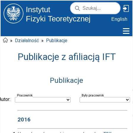
Instytut
Fizyki Teoretycznej
English
»
Działalność
»
Publikacje
Publikacje z afiliacją IFT
Publikacje
Pracownik
Były pracownik
Autor:
2016