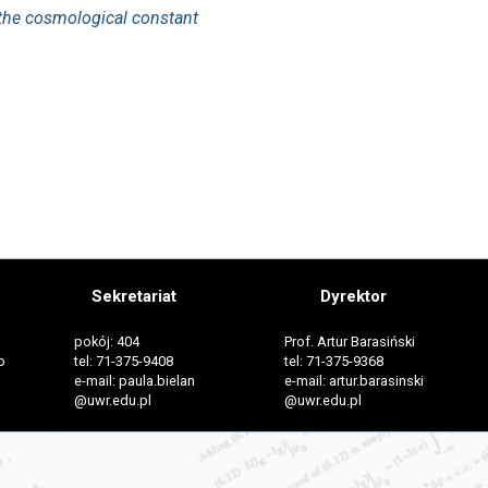
 the cosmological constant
Sekretariat
Dyrektor
pokój: 404
Prof. Artur Barasiński
o
tel: 71-375-9408
tel: 71-375-9368
e-mail: paula.bielan
e-mail: artur.barasinski
@uwr.edu.pl
@uwr.edu.pl