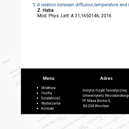
A relation between diffusion,temperature and
Z. Haba
Mod. Phys .Lett. A 31,1650146, 2016
Menu
Adres
Struktura
Instytut Fizyki Teoretycznej
Osoby
Uniwersytetu Wrocławskieg
Działalność
Pl. Maxa Borna 9,
Wydarzenia
50-204 Wrocław
Kontakt