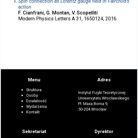
Spin connection as Lorentz gauge field in Fairchild’s
action
F. Cianfrani, G. Montan, V. Scopelliti
Modern Physics Letters A 31, 1650124, 2016
Menu
Adres
Struktura
Instytut Fizyki Teoretycznej
Osoby
Uniwersytetu Wrocławskiego
Działalność
Pl. Maxa Borna 9,
Wydarzenia
50-204 Wrocław
Kontakt
Sekretariat
Dyrektor