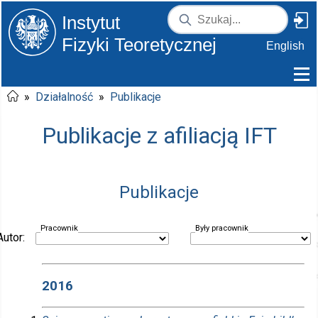
Instytut
Fizyki Teoretycznej
English
»
Działalność
»
Publikacje
Publikacje z afiliacją IFT
Publikacje
Pracownik
Były pracownik
Autor:
2016