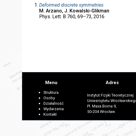
Deformed discrete symmetries
M. Arzano, J. Kowalski-Glikman
Phys. Lett. B 760, 69–73, 2016
Menu
Adres
Struktura
Instytut Fizyki Teoretycznej
Osoby
Uniwersytetu Wrocławskieg
Działalność
Pl. Maxa Borna 9,
Wydarzenia
50-204 Wrocław
Kontakt