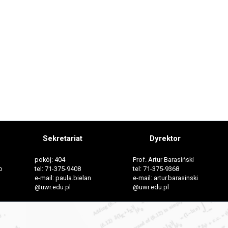
Sekretariat
Dyrektor
pokój: 404
Prof. Artur Barasiński
o
tel: 71-375-9408
tel: 71-375-9368
e-mail: paula.bielan
e-mail: artur.barasinski
@uwr.edu.pl
@uwr.edu.pl