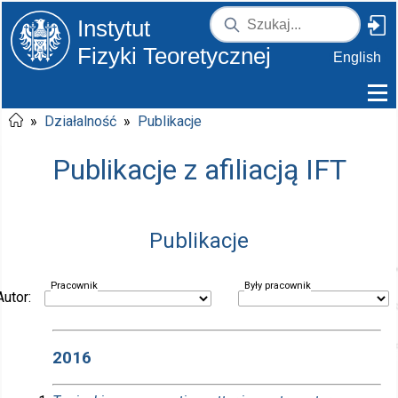
Instytut
Fizyki Teoretycznej
English
»
Działalność
»
Publikacje
Publikacje z afiliacją IFT
Publikacje
Pracownik
Były pracownik
Autor:
2016