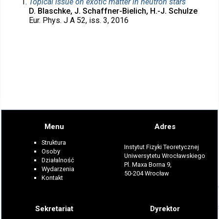
Topical issue on exotic matter in neutron stars
D. Blaschke, J. Schaffner-Bielich, H.-J. Schulze
Eur. Phys. J A 52, iss. 3, 2016
Menu
Adres
Struktura
Instytut Fizyki Teoretycznej
Osoby
Uniwersytetu Wrocławskiego
Działalność
Pl. Maxa Borna 9,
Wydarzenia
50-204 Wrocław
Kontakt
Sekretariat
Dyrektor