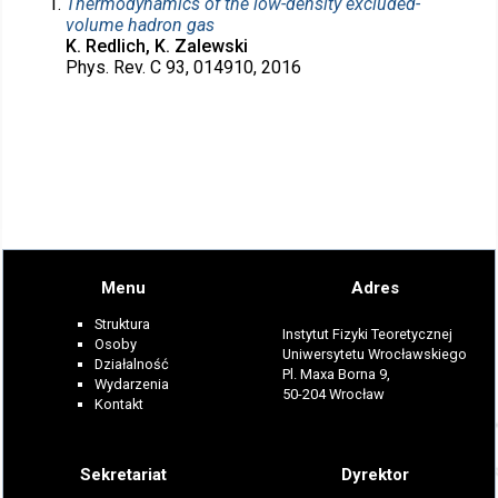
Thermodynamics of the low-density excluded-
volume hadron gas
K. Redlich, K. Zalewski
Phys. Rev. C 93, 014910, 2016
Menu
Adres
Struktura
Instytut Fizyki Teoretycznej
Osoby
Uniwersytetu Wrocławskiego
Działalność
Pl. Maxa Borna 9,
Wydarzenia
50-204 Wrocław
Kontakt
Sekretariat
Dyrektor