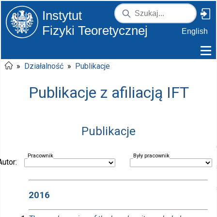
Instytut
Fizyki Teoretycznej
English
»
Działalność
»
Publikacje
Publikacje z afiliacją IFT
Publikacje
Pracownik
Były pracownik
Autor:
2016