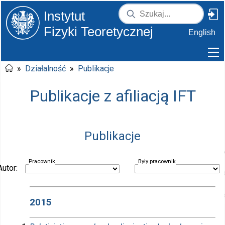
Instytut
Fizyki Teoretycznej
English
»
Działalność
»
Publikacje
Publikacje z afiliacją IFT
Publikacje
Pracownik
Były pracownik
Autor:
2015