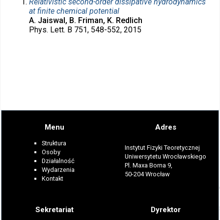
Relativistic second-order dissipative hydrodynamics
at finite chemical potential
A. Jaiswal, B. Friman, K. Redlich
Phys. Lett. B 751, 548-552, 2015
Menu
Adres
Struktura
Instytut Fizyki Teoretycznej
Osoby
Uniwersytetu Wrocławskiego
Działalność
Pl. Maxa Borna 9,
Wydarzenia
50-204 Wrocław
Kontakt
Sekretariat
Dyrektor