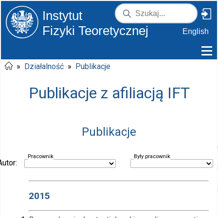
Instytut
Fizyki Teoretycznej
English
»
Działalność
»
Publikacje
Publikacje z afiliacją IFT
Publikacje
Pracownik
Były pracownik
Autor:
2015