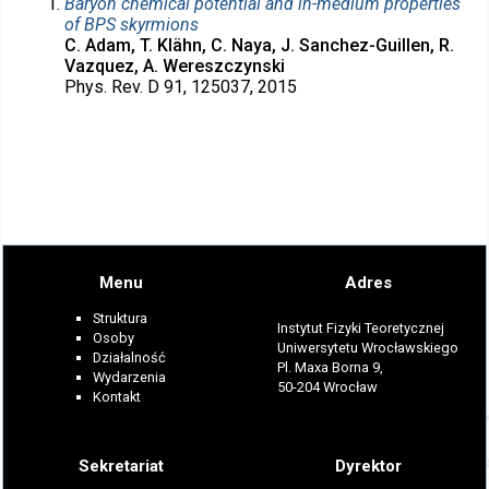
Baryon chemical potential and in-medium properties
of BPS skyrmions
C. Adam, T. Klähn, C. Naya, J. Sanchez-Guillen, R.
Vazquez, A. Wereszczynski
Phys. Rev. D 91, 125037, 2015
Menu
Adres
Struktura
Instytut Fizyki Teoretycznej
Osoby
Uniwersytetu Wrocławskiego
Działalność
Pl. Maxa Borna 9,
Wydarzenia
50-204 Wrocław
Kontakt
Sekretariat
Dyrektor