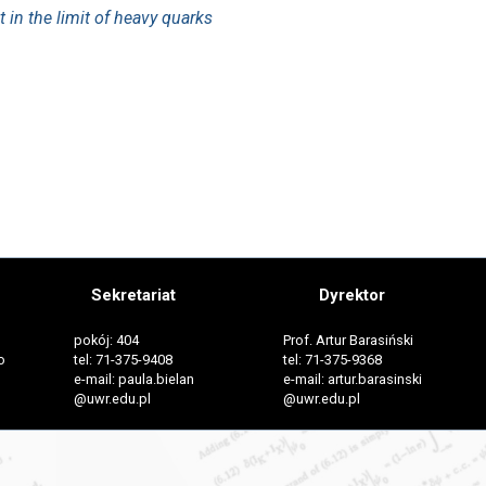
in the limit of heavy quarks
Sekretariat
Dyrektor
pokój: 404
Prof. Artur Barasiński
o
tel: 71-375-9408
tel: 71-375-9368
e-mail: paula.bielan
e-mail: artur.barasinski
@uwr.edu.pl
@uwr.edu.pl