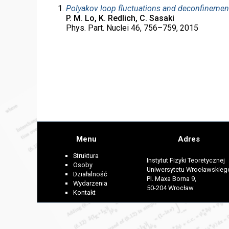
Polyakov loop fluctuations and deconfinement 
P. M. Lo, K. Redlich, C. Sasaki
Phys. Part. Nuclei 46, 756–759, 2015
Menu
Adres
Struktura
Instytut Fizyki Teoretycznej
Osoby
Uniwersytetu Wrocławskieg
Działalność
Pl. Maxa Borna 9,
Wydarzenia
50-204 Wrocław
Kontakt