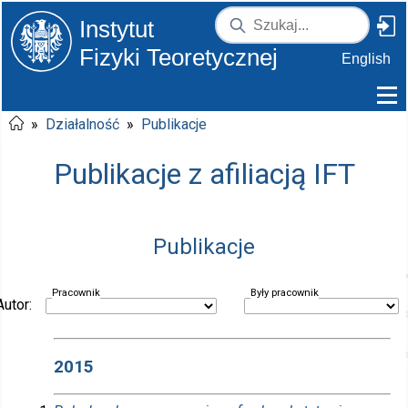
Instytut
Fizyki Teoretycznej
English
»
Działalność
»
Publikacje
Publikacje z afiliacją IFT
Publikacje
Pracownik
Były pracownik
Autor:
2015