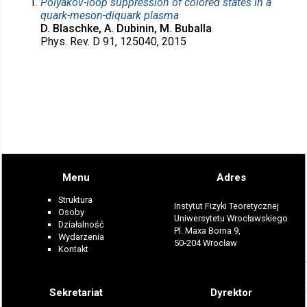
Polyakov-loop suppression of colored states in a
quark-meson-diquark plasma
D. Blaschke, A. Dubinin, M. Buballa
Phys. Rev. D 91, 125040, 2015
Menu
Adres
Struktura
Instytut Fizyki Teoretycznej
Osoby
Uniwersytetu Wrocławskiego
Działalność
Pl. Maxa Borna 9,
Wydarzenia
50-204 Wrocław
Kontakt
Sekretariat
Dyrektor