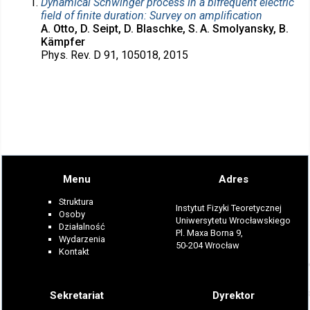
Dynamical Schwinger process in a bifrequent electric
field of finite duration: Survey on amplification
A. Otto, D. Seipt, D. Blaschke, S. A. Smolyansky, B.
Kämpfer
Phys. Rev. D 91, 105018, 2015
Menu
Adres
Struktura
Instytut Fizyki Teoretycznej
Osoby
Uniwersytetu Wrocławskiego
Działalność
Pl. Maxa Borna 9,
Wydarzenia
50-204 Wrocław
Kontakt
Sekretariat
Dyrektor