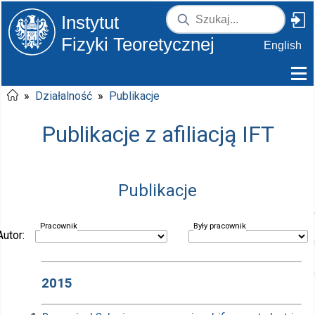
Instytut
Fizyki Teoretycznej
English
»
Działalność
»
Publikacje
Publikacje z afiliacją IFT
Publikacje
Pracownik
Były pracownik
Autor:
2015