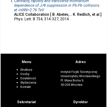
Centrality, rapidity and transverse momentum
dependence of J/Φ suppression in Pb-Pb collisions
at √sNN=2.76 TeV
ALICE Collaboration [ B. Abelev,... K. Redlich, et al.]
Phys. Lett. B 734, 314-327, 2014
Menu
Adres
Struktura
Instytut Fizyki Teoretycznej
Osoby
Uniwersytetu Wrocławskiego
Działalność
Pl. Maxa Borna 9,
Wydarzenia
50-204 Wrocław
Kontakt
Sekretariat
Dyrektor