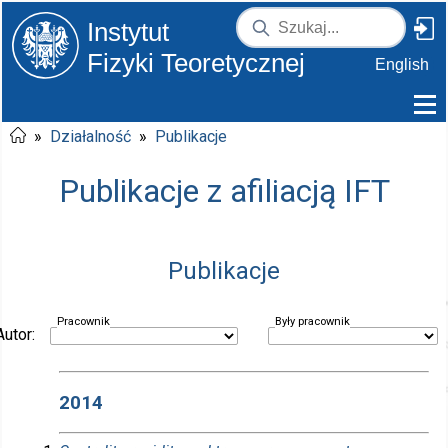
Instytut
Fizyki Teoretycznej
English
»
Działalność
»
Publikacje
Publikacje z afiliacją IFT
Publikacje
Pracownik
Były pracownik
Autor:
2014