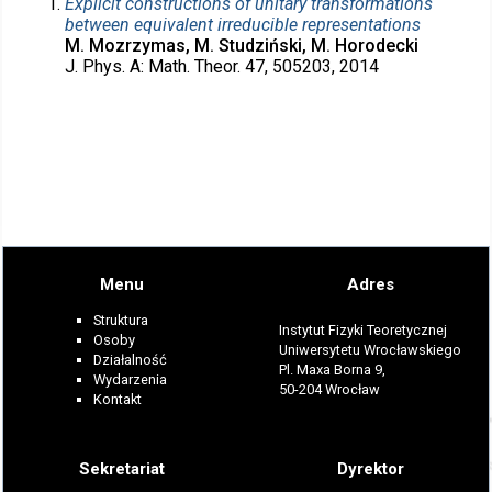
Explicit constructions of unitary transformations
between equivalent irreducible representations
M. Mozrzymas, M. Studziński, M. Horodecki
J. Phys. A: Math. Theor. 47, 505203, 2014
Menu
Adres
Struktura
Instytut Fizyki Teoretycznej
Osoby
Uniwersytetu Wrocławskiego
Działalność
Pl. Maxa Borna 9,
Wydarzenia
50-204 Wrocław
Kontakt
Sekretariat
Dyrektor