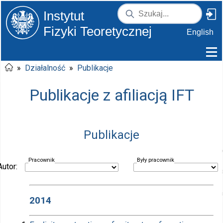
Instytut
Fizyki Teoretycznej
English
»
Działalność
»
Publikacje
Publikacje z afiliacją IFT
Publikacje
Pracownik
Były pracownik
Autor:
2014