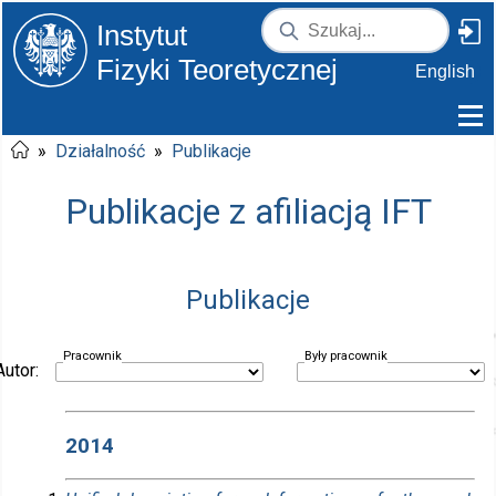
Instytut
Fizyki Teoretycznej
English
»
Działalność
»
Publikacje
Publikacje z afiliacją IFT
Publikacje
Pracownik
Były pracownik
Autor:
2014