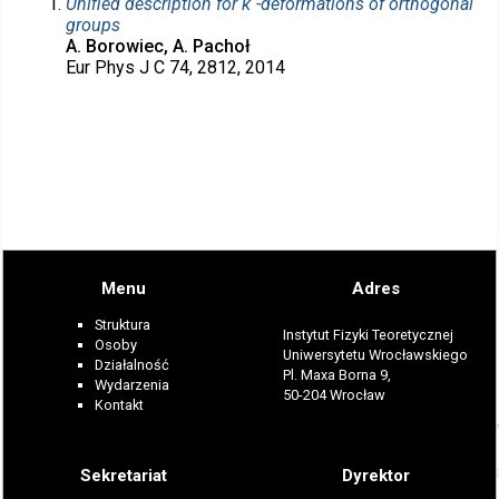
Unified description for κ -deformations of orthogonal
groups
A. Borowiec, A. Pachoł
Eur Phys J C 74, 2812, 2014
Menu
Adres
Struktura
Instytut Fizyki Teoretycznej
Osoby
Uniwersytetu Wrocławskiego
Działalność
Pl. Maxa Borna 9,
Wydarzenia
50-204 Wrocław
Kontakt
Sekretariat
Dyrektor