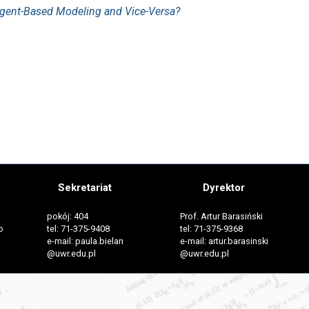
 Agent-Based Modeling and Vice-Versa?
Sekretariat
Dyrektor
pokój: 404
Prof. Artur Barasiński
o
tel: 71-375-9408
tel: 71-375-9368
e-mail: paula.bielan
e-mail: artur.barasinski
@uwr.edu.pl
@uwr.edu.pl