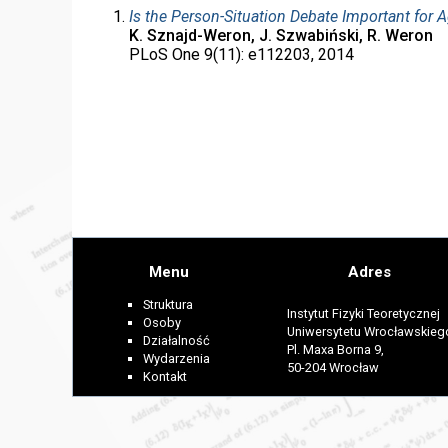
Is the Person-Situation Debate Important for
K. Sznajd-Weron, J. Szwabiński, R. Weron
PLoS One 9(11): e112203, 2014
Menu
Adres
Struktura
Instytut Fizyki Teoretycznej
Osoby
Uniwersytetu Wrocławskieg
Działalność
Pl. Maxa Borna 9,
Wydarzenia
50-204 Wrocław
Kontakt