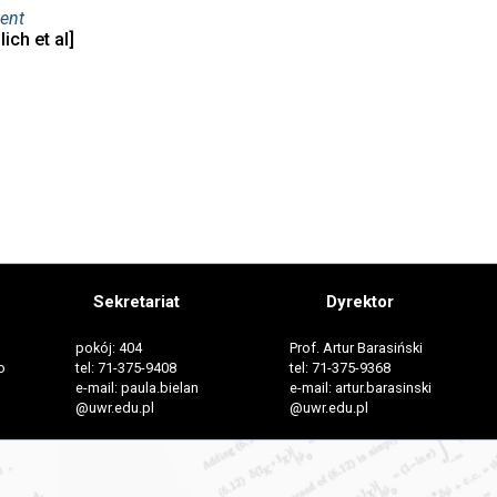
tent
ich et al]
Sekretariat
Dyrektor
pokój: 404
Prof. Artur Barasiński
o
tel: 71-375-9408
tel: 71-375-9368
e-mail: paula.bielan
e-mail: artur.barasinski
@uwr.edu.pl
@uwr.edu.pl