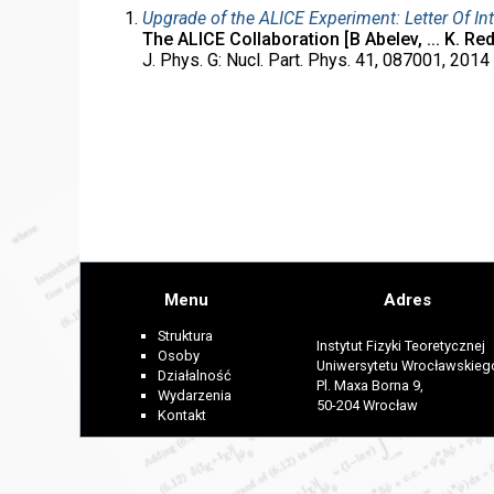
Upgrade of the ALICE Experiment: Letter Of In
The ALICE Collaboration [B Abelev, ... K. Redl
J. Phys. G: Nucl. Part. Phys. 41, 087001, 2014
Menu
Adres
Struktura
Instytut Fizyki Teoretycznej
Osoby
Uniwersytetu Wrocławskieg
Działalność
Pl. Maxa Borna 9,
Wydarzenia
50-204 Wrocław
Kontakt