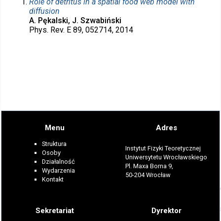
Role of detritus in a spatial food web model with
diffusion
A. Pękalski, J. Szwabiński
Phys. Rev. E 89, 052714, 2014
Menu
Adres
Struktura
Instytut Fizyki Teoretycznej
Osoby
Uniwersytetu Wrocławskiego
Działalność
Pl. Maxa Borna 9,
Wydarzenia
50-204 Wrocław
Kontakt
Sekretariat
Dyrektor