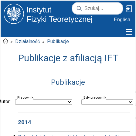
Instytut
Fizyki Teoretycznej
English
»
Działalność
»
Publikacje
Publikacje z afiliacją IFT
Publikacje
Pracownik
Były pracownik
Autor:
2014