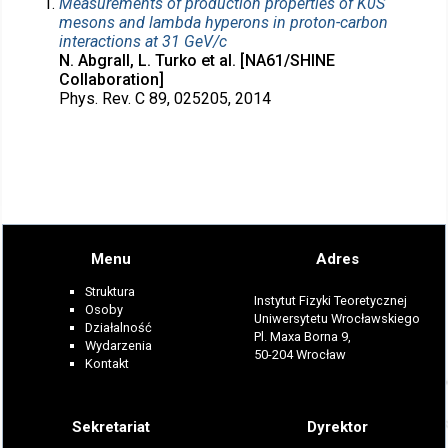
Measurements of production properties of K0S
mesons and lambda hyperons in proton-carbon
interactions at 31 GeV/c
N. Abgrall, L. Turko et al. [NA61/SHINE
Collaboration]
Phys. Rev. C 89, 025205, 2014
Menu
Adres
Struktura
Instytut Fizyki Teoretycznej
Osoby
Uniwersytetu Wrocławskiego
Działalność
Pl. Maxa Borna 9,
Wydarzenia
50-204 Wrocław
Kontakt
Sekretariat
Dyrektor