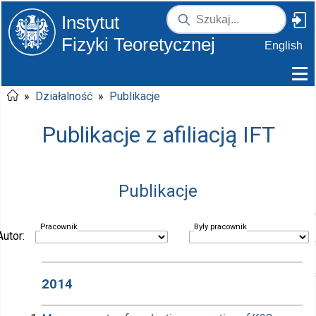
Instytut
Fizyki Teoretycznej
English
»
Działalność
»
Publikacje
Publikacje z afiliacją IFT
Publikacje
Pracownik
Były pracownik
Autor:
2014