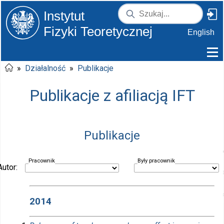
Instytut
Fizyki Teoretycznej
English
»
Działalność
»
Publikacje
Publikacje z afiliacją IFT
Publikacje
Pracownik
Były pracownik
Autor:
2014