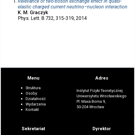
Relevance of two-boson exchange effect in quasi-
elastic charged current neutrino–nucleon interaction
K. M. Graczyk
Phys. Lett. B 732, 315-319, 2014
Menu
Adres
Struktura
Instytut Fizyki Teoretycznej
Osoby
Uniwersytetu Wrocławskiego
Działalność
Pl. Maxa Borna 9,
Wydarzenia
50-204 Wrocław
Kontakt
Sekretariat
Dyrektor