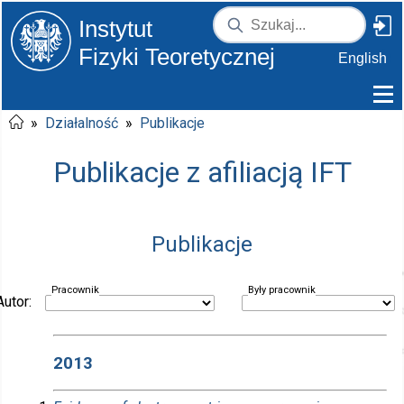
Instytut
Fizyki Teoretycznej
English
»
Działalność
»
Publikacje
Publikacje z afiliacją IFT
Publikacje
Pracownik
Były pracownik
Autor:
2013