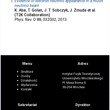
Evidence of electron neutrino appearance in a muon
neutrino beam
K. Abe, T. Golan, J. T. Sobczyk, J. Żmuda et al.
(T2K Collaboration)
Phys. Rev. D 88, 032002, 2013
Menu
Adres
Struktura
Instytut Fizyki Teoretycznej
Osoby
Uniwersytetu Wrocławskiego
Działalność
Pl. Maxa Borna 9,
Wydarzenia
50-204 Wrocław
Kontakt
Sekretariat
Dyrektor