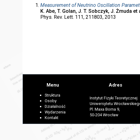
Measurement of Neutrino Oscillation Paramet
K. Abe, T. Golan, J. T. Sobczyk, J. Żmuda et 
Phys. Rev. Lett. 111, 211803, 2013
Menu
Adres
Struktura
Instytut Fizyki Teoretycznej
Osoby
Uniwersytetu Wrocławskieg
Działalność
Pl. Maxa Borna 9,
Wydarzenia
50-204 Wrocław
Kontakt