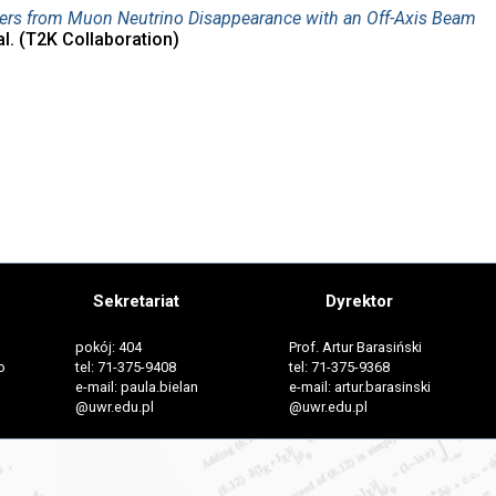
ers from Muon Neutrino Disappearance with an Off-Axis Beam
al. (T2K Collaboration)
Sekretariat
Dyrektor
pokój: 404
Prof. Artur Barasiński
o
tel: 71-375-9408
tel: 71-375-9368
e-mail: paula.bielan
e-mail: artur.barasinski
@uwr.edu.pl
@uwr.edu.pl