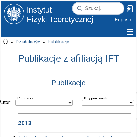
Instytut
Fizyki Teoretycznej
English
»
Działalność
»
Publikacje
Publikacje z afiliacją IFT
Publikacje
Pracownik
Były pracownik
Autor:
2013