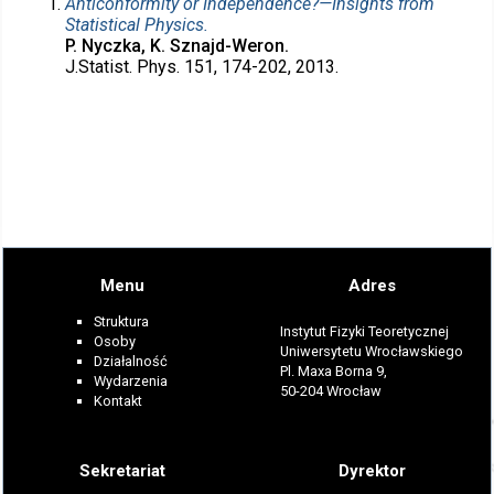
Anticonformity or Independence?—Insights from
Statistical Physics.
P. Nyczka, K. Sznajd-Weron.
J.Statist. Phys. 151, 174-202, 2013.
Menu
Adres
Struktura
Instytut Fizyki Teoretycznej
Osoby
Uniwersytetu Wrocławskiego
Działalność
Pl. Maxa Borna 9,
Wydarzenia
50-204 Wrocław
Kontakt
Sekretariat
Dyrektor