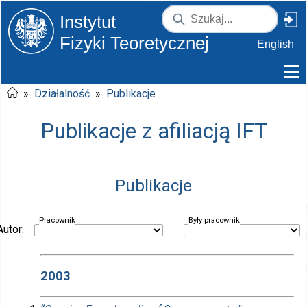
Instytut
Fizyki Teoretycznej
English
»
Działalność
»
Publikacje
Publikacje z afiliacją IFT
Publikacje
Pracownik
Były pracownik
Autor:
2003