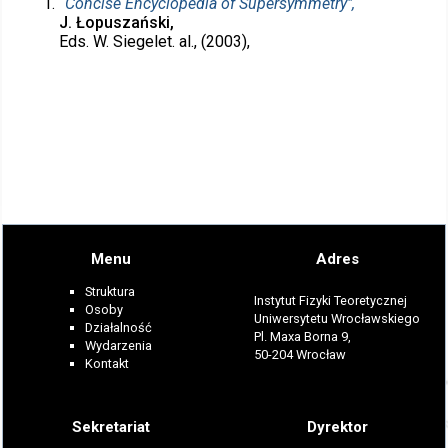
“Concise Encyclopedia of Supersymmetry",
J. Łopuszański,
Eds. W. Siegelet. al., (2003),
Menu
Adres
Struktura
Instytut Fizyki Teoretycznej
Osoby
Uniwersytetu Wrocławskiego
Działalność
Pl. Maxa Borna 9,
Wydarzenia
50-204 Wrocław
Kontakt
Sekretariat
Dyrektor