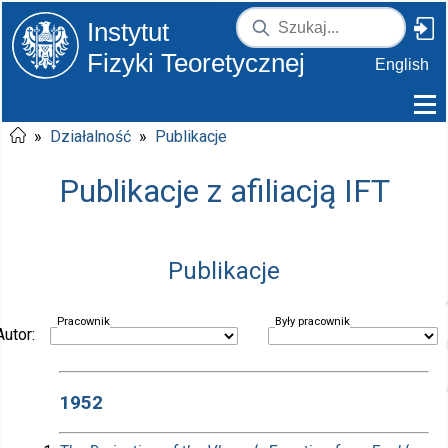
Instytut
Fizyki Teoretycznej
English
»
Działalność
»
Publikacje
Publikacje z afiliacją IFT
Publikacje
Pracownik
Były pracownik
Autor:
1952