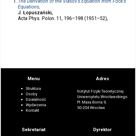
The Derivation of the Vlasov‘s Equation from Fock‘s
Equations,
J. Łopuszański,
Acta Phys. Polon. 11, 196–198 (1951–52),
Menu
Adres
Struktura
Instytut Fizyki Teoretycznej
Osoby
Uniwersytetu Wrocławskiego
Działalność
Pl. Maxa Borna 9,
Wydarzenia
50-204 Wrocław
Kontakt
Sekretariat
Dyrektor