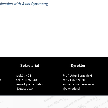
lecules with Axial Symmetry,
Sekretariat
Dyrektor
pokój: 404
Prof. Artur Barasiński
o
tel: 71-375-9408
tel: 71-375-9368
e-mail: paula.bielan
e-mail: artur.barasinski
@uwr.edu.pl
@uwr.edu.pl