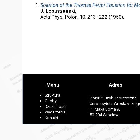
Solution of the Thomas Fermi Equation for Mo
J. Łopuszański,
Acta Phys. Polon. 10, 213–222 (1950),
Menu
Adres
Struktura
Instytut Fizyki Teoretycznej
Osoby
Uniwersytetu Wrocławskieg
Działalność
Pl. Maxa Borna 9,
Wydarzenia
50-204 Wrocław
Kontakt