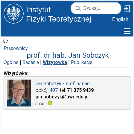
Instytut
Fizyki Teoretycznej
English
Pracownicy
prof. dr hab. Jan Sobczyk
Ogólne
|
Badania
|
Wizytówka
|
Publikacje
Wizytówka
Jan Sobczyk -
prof. dr hab.
pokój
407
tel
71 375
9439
jan.sobczyk
@uwr.edu.pl
orcid