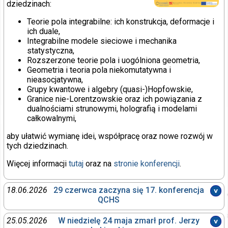
dziedzinach:
Teorie pola integrabilne: ich konstrukcja, deformacje i
ich duale,
Integrabilne modele sieciowe i mechanika
statystyczna,
Rozszerzone teorie pola i uogólniona geometria,
Geometria i teoria pola niekomutatywna i
nieasocjatywna,
Grupy kwantowe i algebry (quasi-)Hopfowskie,
Granice nie-Lorentzowskie oraz ich powiązania z
dualnościami strunowymi, holografią i modelami
całkowalnymi,
aby ułatwić wymianę idei, współpracę oraz nowe rozwój w
tych dziedzinach.
Więcej informacji
tutaj
oraz na
stronie konferencji
.
18.06.2026
29 czerwca zaczyna się 17. konferencja
QCHS
W dniach 29 czerwca – 4 lipca 2026
25.05.2026
W niedzielę 24 maja zmarł prof. Jerzy